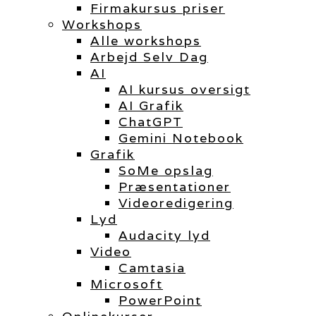
Firmakursus priser
Workshops
Alle workshops
Arbejd Selv Dag
AI
AI kursus oversigt
AI Grafik
ChatGPT
Gemini Notebook
Grafik
SoMe opslag
Præsentationer
Videoredigering
Lyd
Audacity lyd
Video
Camtasia
Microsoft
PowerPoint