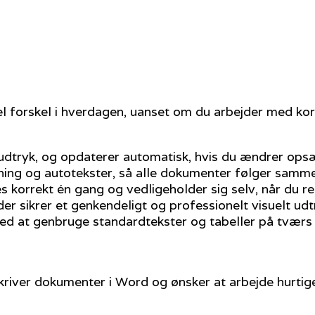
eel forskel i hverdagen, uanset om du arbejder med kor
 udtryk, og opdaterer automatisk, hvis du ændrer op
ing og autotekster, så alle dokumenter følger samm
s korrekt én gang og vedligeholder sig selv, når du r
er sikrer et genkendeligt og professionelt visuelt udt
ved at genbruge standardtekster og tabeller på tvær
skriver dokumenter i Word og ønsker at arbejde hurtig