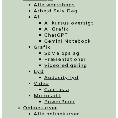
Alle workshops
Arbejd Selv Dag
AI
AI kursus oversigt
AI Grafik
ChatGPT
Gemini Notebook
Grafik
SoMe opslag
Præsentationer
Videoredigering
Lyd
Audacity lyd
Video
Camtasia
Microsoft
PowerPoint
Onlinekurser
Alle onlinekurser