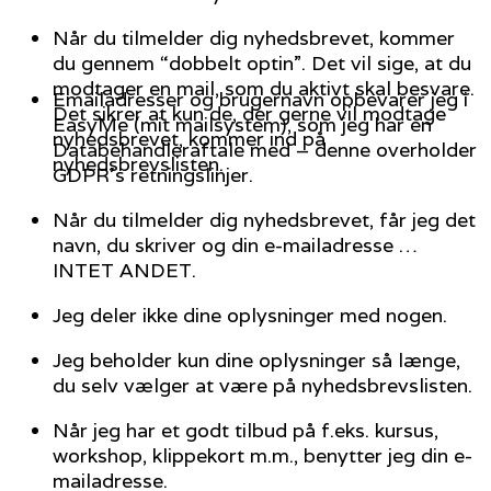
Når du tilmelder dig nyhedsbrevet, kommer
du gennem “dobbelt optin”. Det vil sige, at du
modtager en mail, som du aktivt skal besvare.
Emailadresser og brugernavn opbevarer jeg i
Det sikrer at kun de, der gerne vil modtage
EasyMe (mit mailsystem), som jeg har en
nyhedsbrevet, kommer ind på
Databehandleraftale med – denne overholder
nyhedsbrevslisten.
GDPR’s retningslinjer.
Når du tilmelder dig nyhedsbrevet, får jeg det
navn, du skriver og din e-mailadresse …
INTET ANDET.
Jeg deler ikke dine oplysninger med nogen.
Jeg beholder kun dine oplysninger så længe,
du selv vælger at være på nyhedsbrevslisten.
Når jeg har et godt tilbud på f.eks. kursus,
workshop, klippekort m.m., benytter jeg din e-
mailadresse.