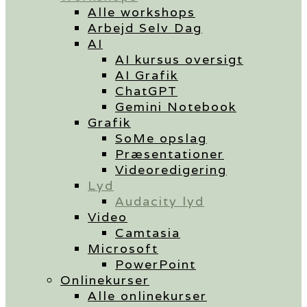
Alle workshops
Arbejd Selv Dag
AI
AI kursus oversigt
AI Grafik
ChatGPT
Gemini Notebook
Grafik
SoMe opslag
Præsentationer
Videoredigering
Lyd
Audacity lyd
Video
Camtasia
Microsoft
PowerPoint
Onlinekurser
Alle onlinekurser