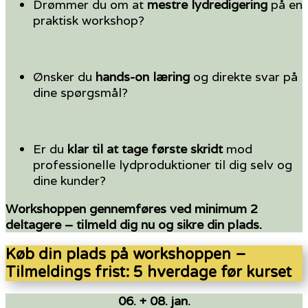
Drømmer du om at
mestre lydredigering
på en
praktisk workshop?
Ønsker du
hands-on læring
og direkte svar på
dine spørgsmål?
Er du
klar til at tage første skridt
mod
professionelle lydproduktioner til dig selv og
dine kunder?
Workshoppen gennemføres ved minimum 2
deltagere – tilmeld dig nu og sikre din plads.
Køb din plads på workshoppen –
Tilmeldings frist: 5 hverdage før kurset
06. + 08. jan.