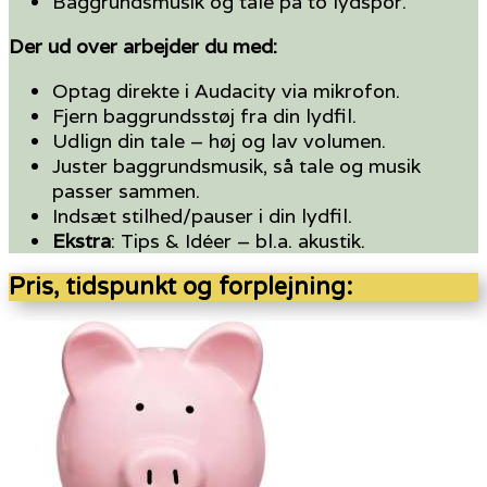
Baggrundsmusik og tale på to lydspor.
Der ud over arbejder du med:
Optag direkte i Audacity via mikrofon.
Fjern baggrundsstøj fra din lydfil.
Udlign din tale – høj og lav volumen.
Juster baggrundsmusik, så tale og musik
passer sammen.
Indsæt stilhed/pauser i din lydfil.
Ekstra
: Tips & Idéer – bl.a. akustik.
​Pris, tidspunkt og forplejning: