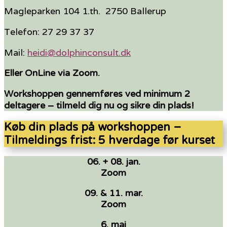
Magleparken 104 1.th. 2750 Ballerup
Telefon: 27 29 37 37
Mail:
heidi@dolphinconsult.dk
Eller OnLine via Zoom.
Workshoppen gennemføres ved minimum 2
deltagere – tilmeld dig nu og sikre din plads!
Køb din plads på workshoppen –
Tilmeldings frist: 5 hverdage før kurset
06. + 08. jan.
Zoom
09. & 11. mar.
Zoom
6. maj