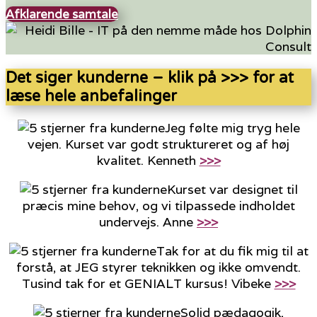
Afklarende samtale
Det siger kunderne – klik på >>> for at
læse hele anbefalinger
Jeg følte mig tryg hele
vejen. Kurset var godt struktureret og af høj
kvalitet. Kenneth
>>>
Kurset var designet til
præcis mine behov, og vi tilpassede indholdet
undervejs. Anne
>>>
Tak for at du fik mig til at
forstå, at JEG styrer teknikken og ikke omvendt.
Tusind tak for et GENIALT kursus! Vibeke
>>>
Solid pædagogik,