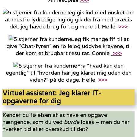
Jeg gik ind med ønsket om
at mestre lydredigering og gik derfra med præcis
det, jeg havde brug for, og mere til. Helle
>>>
Jeg fik mange fif til at
give “Chat-fyren” en rolle og uddybe kravene, til
der kom et brugbart resultat. Connie
>>>
Fra “hvad kan den
egentlig” til “hvordan har jeg klaret mig uden den
viden?” på do dage. Helle
>>>
Virtuel assistent: Jeg klarer IT-
opgaverne for dig
Kender du følelsen af at have en opgave
hængende, som du ved
burde
løses – men du har
hverken tid eller overskud til det?