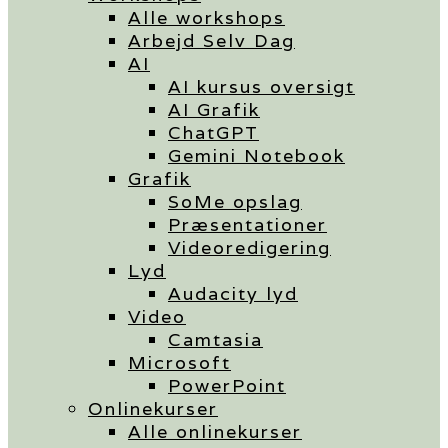
Alle workshops
Arbejd Selv Dag
AI
AI kursus oversigt
AI Grafik
ChatGPT
Gemini Notebook
Grafik
SoMe opslag
Præsentationer
Videoredigering
Lyd
Audacity lyd
Video
Camtasia
Microsoft
PowerPoint
Onlinekurser
Alle onlinekurser