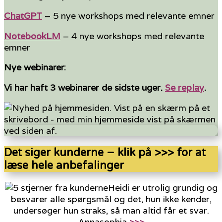
ChatGPT
– 5 nye workshops med relevante emner
NotebookLM
– 4 nye workshops med relevante
emner
Nye webinarer:
Vi har haft 3 webinarer de sidste uger.
Se replay
.
Det siger kunderne – klik på >>> for at
læse hele anbefalinger
Heidi er utrolig grundig og
besvarer alle spørgsmål og det, hun ikke kender,
undersøger hun straks, så man altid får et svar.
Annasophia
>>>