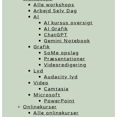
Alle workshops
Arbejd Selv Dag
AI
AI kursus oversigt
AI Grafik
ChatGPT
Gemini Notebook
Grafik
SoMe opslag
Præsentationer
Videoredigering
Lyd
Audacity lyd
Video
Camtasia
Microsoft
PowerPoint
Onlinekurser
Alle onlinekurser