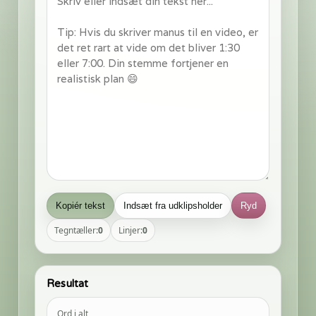
Kopiér tekst
Indsæt fra udklipsholder
Ryd
Tegntæller:
0
Linjer:
0
Resultat
Ord i alt