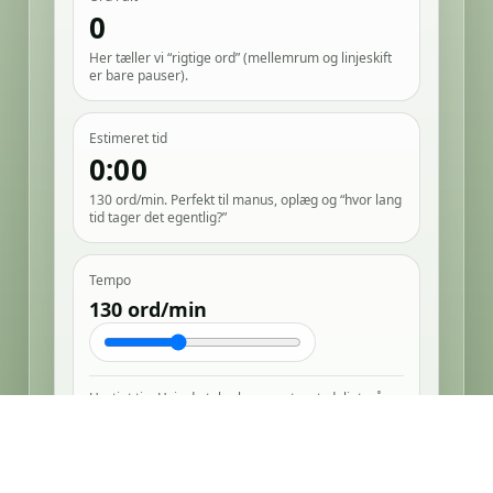
0
Her tæller vi “rigtige ord” (mellemrum og linjeskift
er bare pauser).
Estimeret tid
0:00
130
ord/min. Perfekt til manus, oplæg og “hvor lang
tid tager det egentlig?”
Tempo
130 ord/min
Hurtigt tip: Hvis du taler langsomt og tydeligt, så
prøv 110-120. Hvis du er i “nu går vi i gang”-humør,
så 150+.